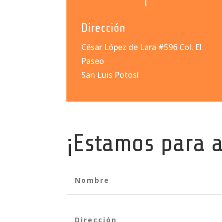
Dirección
César López de Lara #596 Col. El
Paseo
San Luis Potosí
¡Estamos para 